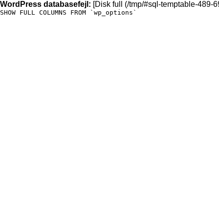
WordPress databasefejl:
[Disk full (/tmp/#sql-temptable-489-6
SHOW FULL COLUMNS FROM `wp_options`