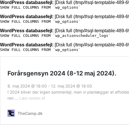
WordPress databasefejl:
[Disk full (/tmp/#sql-temptable-489-6
SHOW FULL COLUMNS FROM `wp_options`
WordPress databasefejl:
[Disk full (/tmp/#sql-temptable-489-6
SHOW FULL COLUMNS FROM `wp_options`
WordPress databasefejl:
[Disk full (/tmp/#sql-temptable-489-6
SHOW FULL COLUMNS FROM `wp_actionscheduler_logs`
WordPress databasefejl:
[Disk full (/tmp/#sql-temptable-489-6
SHOW FULL COLUMNS FROM `wp_options`
Forårsgensyn 2024 (8-12 maj 2024).
8. maj 2024 @ 18:00
-
12. maj 2024 @ 18:00
I 2024 bliver der ingen sommerlejr, men vi planlægger at afhold
Forårsgensyn
ren …
Læs resten af
2024
(8-
TheCamp.dk
12
maj
2024).